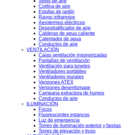
Splits de aire
Cortina de aire
Estufas de jardín
Rayos infrarrojos
Aerotermos eléctricos
Desestratificador de aire
Calderas de agua caliente
Calentador de agua
Conductos de aire
VENTILACIÓN
Cajas ventilación insonorizadas
Pantallas de ventilación
Ventilación para tuneles
Ventiladores portátiles
Ventiladores murales
Versiones ATEX
Versiones desenfumage
Campana extractora de humos
Conductos de aire
ILUMINACIÓN
Focos
Fluorescentes estancos
Luz de emergencia
Torres de iluminación exterior y farolas
Torres de elevación y truss