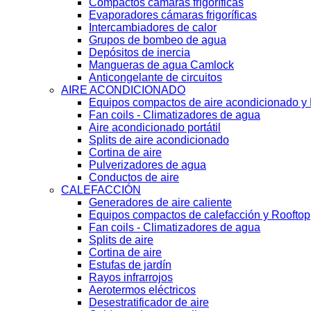
Compactos cámaras frigoríficas
Evaporadores cámaras frigoríficas
Intercambiadores de calor
Grupos de bombeo de agua
Depósitos de inercia
Mangueras de agua Camlock
Anticongelante de circuitos
AIRE ACONDICIONADO
Equipos compactos de aire acondicionado y
Fan coils - Climatizadores de agua
Aire acondicionado portátil
Splits de aire acondicionado
Cortina de aire
Pulverizadores de agua
Conductos de aire
CALEFACCIÓN
Generadores de aire caliente
Equipos compactos de calefacción y Rooftop
Fan coils - Climatizadores de agua
Splits de aire
Cortina de aire
Estufas de jardín
Rayos infrarrojos
Aerotermos eléctricos
Desestratificador de aire