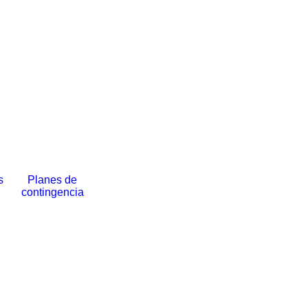
s
Planes de
contingencia