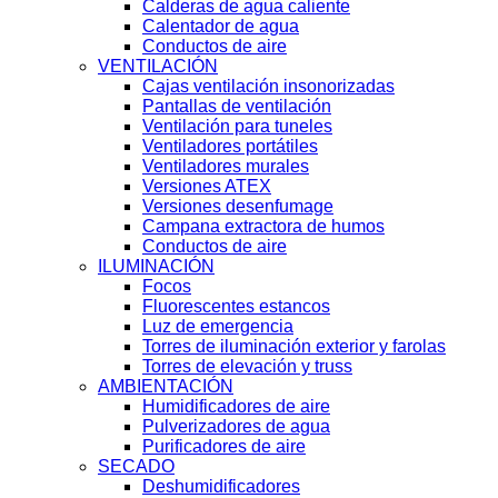
Calderas de agua caliente
Calentador de agua
Conductos de aire
VENTILACIÓN
Cajas ventilación insonorizadas
Pantallas de ventilación
Ventilación para tuneles
Ventiladores portátiles
Ventiladores murales
Versiones ATEX
Versiones desenfumage
Campana extractora de humos
Conductos de aire
ILUMINACIÓN
Focos
Fluorescentes estancos
Luz de emergencia
Torres de iluminación exterior y farolas
Torres de elevación y truss
AMBIENTACIÓN
Humidificadores de aire
Pulverizadores de agua
Purificadores de aire
SECADO
Deshumidificadores