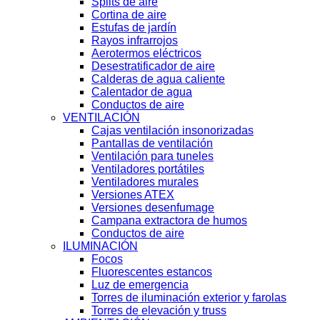
Splits de aire
Cortina de aire
Estufas de jardín
Rayos infrarrojos
Aerotermos eléctricos
Desestratificador de aire
Calderas de agua caliente
Calentador de agua
Conductos de aire
VENTILACIÓN
Cajas ventilación insonorizadas
Pantallas de ventilación
Ventilación para tuneles
Ventiladores portátiles
Ventiladores murales
Versiones ATEX
Versiones desenfumage
Campana extractora de humos
Conductos de aire
ILUMINACIÓN
Focos
Fluorescentes estancos
Luz de emergencia
Torres de iluminación exterior y farolas
Torres de elevación y truss