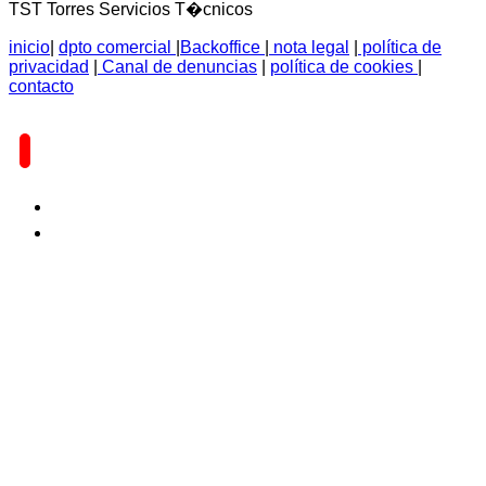
TST Torres Servicios T�cnicos
inicio
|
dpto comercial
|
Backoffice
|
nota legal
|
política de
privacidad
|
Canal de denuncias
|
política de cookies
|
contacto