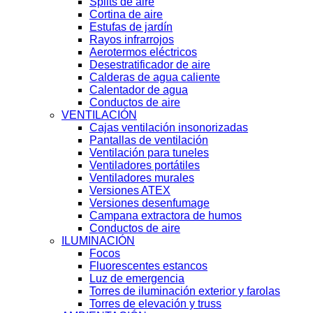
Splits de aire
Cortina de aire
Estufas de jardín
Rayos infrarrojos
Aerotermos eléctricos
Desestratificador de aire
Calderas de agua caliente
Calentador de agua
Conductos de aire
VENTILACIÓN
Cajas ventilación insonorizadas
Pantallas de ventilación
Ventilación para tuneles
Ventiladores portátiles
Ventiladores murales
Versiones ATEX
Versiones desenfumage
Campana extractora de humos
Conductos de aire
ILUMINACIÓN
Focos
Fluorescentes estancos
Luz de emergencia
Torres de iluminación exterior y farolas
Torres de elevación y truss