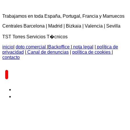
TST Torres Servicios Técnicos - consultas@tstservicios.com
Trabajamos en toda España, Portugal, Francia y Marruecos
Centrales Barcelona | Madrid | Bizkaia | Valencia | Sevilla
TST Torres Servicios T�cnicos
inicio
|
dpto comercial
|
Backoffice
|
nota legal
|
política de
privacidad
|
Canal de denuncias
|
política de cookies
|
contacto