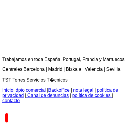
TST Torres Servicios Técnicos - consultas@tstservicios.com
Trabajamos en toda España, Portugal, Francia y Marruecos
Centrales Barcelona | Madrid | Bizkaia | Valencia | Sevilla
TST Torres Servicios T�cnicos
inicio
|
dpto comercial
|
Backoffice
|
nota legal
|
política de
privacidad
|
Canal de denuncias
|
política de cookies
|
contacto