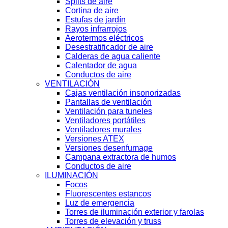
Splits de aire
Cortina de aire
Estufas de jardín
Rayos infrarrojos
Aerotermos eléctricos
Desestratificador de aire
Calderas de agua caliente
Calentador de agua
Conductos de aire
VENTILACIÓN
Cajas ventilación insonorizadas
Pantallas de ventilación
Ventilación para tuneles
Ventiladores portátiles
Ventiladores murales
Versiones ATEX
Versiones desenfumage
Campana extractora de humos
Conductos de aire
ILUMINACIÓN
Focos
Fluorescentes estancos
Luz de emergencia
Torres de iluminación exterior y farolas
Torres de elevación y truss