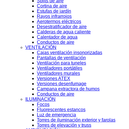
Splits de aire
Cortina de aire
Estufas de jardín
Rayos infrarrojos
Aerotermos eléctricos
Desestratificador de aire
Calderas de agua caliente
Calentador de agua
Conductos de aire
VENTILACIÓN
Cajas ventilación insonorizadas
Pantallas de ventilación
Ventilación para tuneles
Ventiladores portátiles
Ventiladores murales
Versiones ATEX
Versiones desenfumage
Campana extractora de humos
Conductos de aire
ILUMINACIÓN
Focos
Fluorescentes estancos
Luz de emergencia
Torres de iluminación exterior y farolas
Torres de elevación y truss