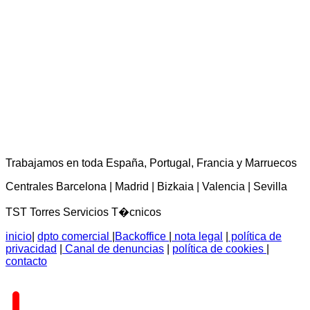
TST Torres Servicios Técnicos - consultas@tstservicios.com
Trabajamos en toda España, Portugal, Francia y Marruecos
Centrales Barcelona | Madrid | Bizkaia | Valencia | Sevilla
TST Torres Servicios T�cnicos
inicio
|
dpto comercial
|
Backoffice
|
nota legal
|
política de
privacidad
|
Canal de denuncias
|
política de cookies
|
contacto