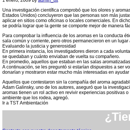
1 enero, 2009
by
admin_tst
Una investigación científica comprobó que los olores y aroma
Estados Unidos) concluyeron que las personas son más justas
aplicar en sitios como oficinas o locales comerciales. En dich
se podría lograr que la gente se comporte mejor de manera fáci
Para comprobar la influencia de los aromas en la conducta éti
sala común y corriente, pero otros permanecieron en un luga
Evaluando la justicia y generosidad
En primera instancia, los investigadores dieron a cada volunt
se quedaban y cuánto enviaban de vuelta su compañero.
En promedio, aquellos que estaban en las salas aromatizadas 
A continuación, se les preguntó si estarían dispuestos a ser 
donarían y mostraron estar mucho más interesadas en ayudar 
Aquellos que contestaron sin la compañía del aroma agradable
Adam Galinsky, uno de los autores, aseguró que la investigac
aromas tienen un rol activo en revivir experiencias positivas o
ambiente que los rodea, agregó.
Ir a TST Ambientación
¿Tie