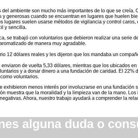
s del ambiente son mucho más importantes de lo que se creía. C
 y generosas cuando se encuentran en lugares que huelen bien
os lugares suelen usarse métodos de vigilancia y control caros,
l y sencilla.
ca, se trabajó con voluntarios que debieron realizar una serie 
r aromatizado de manera muy agradable.
ario 12 dólares reales y les dijeron que los mandaba un compañ
enviaron de vuelta 5,33 dólares, mientras que los ubicados en
voluntarios y a donar dinero a una fundación de caridad. El 22%
como voluntarios.
 exhibieron menos interés por involucrarse en una fundación so
ión muestra que la moralidad y la limpieza van de la mano. Lo
 negativas. Ahora, nuestro trabajo ayudará a comprender la relac
nes alguna duda o cons