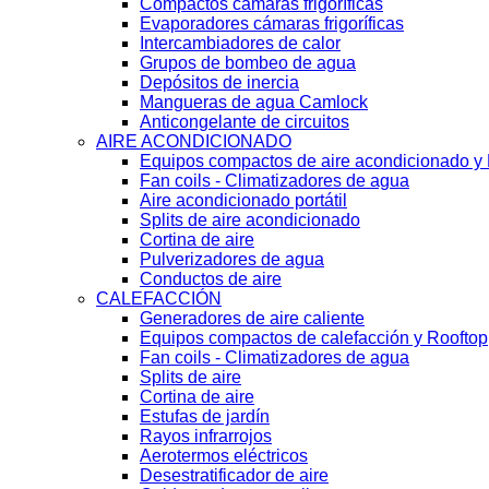
Compactos cámaras frigoríficas
Evaporadores cámaras frigoríficas
Intercambiadores de calor
Grupos de bombeo de agua
Depósitos de inercia
Mangueras de agua Camlock
Anticongelante de circuitos
AIRE ACONDICIONADO
Equipos compactos de aire acondicionado y
Fan coils - Climatizadores de agua
Aire acondicionado portátil
Splits de aire acondicionado
Cortina de aire
Pulverizadores de agua
Conductos de aire
CALEFACCIÓN
Generadores de aire caliente
Equipos compactos de calefacción y Rooftop
Fan coils - Climatizadores de agua
Splits de aire
Cortina de aire
Estufas de jardín
Rayos infrarrojos
Aerotermos eléctricos
Desestratificador de aire