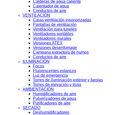
Calderas de agua caliente
Calentador de agua
Conductos de aire
VENTILACIÓN
Cajas ventilación insonorizadas
Pantallas de ventilación
Ventilación para tuneles
Ventiladores portátiles
Ventiladores murales
Versiones ATEX
Versiones desenfumage
Campana extractora de humos
Conductos de aire
ILUMINACIÓN
Focos
Fluorescentes estancos
Luz de emergencia
Torres de iluminación exterior y farolas
Torres de elevación y truss
AMBIENTACIÓN
Humidificadores de aire
Pulverizadores de agua
Purificadores de aire
SECADO
Deshumidificadores