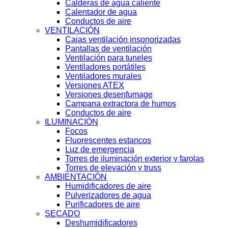
Calderas de agua caliente
Calentador de agua
Conductos de aire
VENTILACIÓN
Cajas ventilación insonorizadas
Pantallas de ventilación
Ventilación para tuneles
Ventiladores portátiles
Ventiladores murales
Versiones ATEX
Versiones desenfumage
Campana extractora de humos
Conductos de aire
ILUMINACIÓN
Focos
Fluorescentes estancos
Luz de emergencia
Torres de iluminación exterior y farolas
Torres de elevación y truss
AMBIENTACIÓN
Humidificadores de aire
Pulverizadores de agua
Purificadores de aire
SECADO
Deshumidificadores