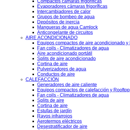
Compactos cámaras frigoríficas
Evaporadores cámaras frigoríficas
Intercambiadores de calor
Grupos de bombeo de agua
Depósitos de inercia
Mangueras de agua Camlock
Anticongelante de circuitos
AIRE ACONDICIONADO
Equipos compactos de aire acondicionado y
Fan coils - Climatizadores de agua
Aire acondicionado portátil
Splits de aire acondicionado
Cortina de aire
Pulverizadores de agua
Conductos de aire
CALEFACCIÓN
Generadores de aire caliente
Equipos compactos de calefacción y Rooftop
Fan coils - Climatizadores de agua
Splits de aire
Cortina de aire
Estufas de jardín
Rayos infrarrojos
Aerotermos eléctricos
Desestratificador de aire