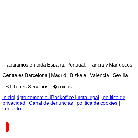
TST Torres Servicios Técnicos - consultas@tstservicios.com
Trabajamos en toda España, Portugal, Francia y Marruecos
Centrales Barcelona | Madrid | Bizkaia | Valencia | Sevilla
TST Torres Servicios T�cnicos
inicio
|
dpto comercial
|
Backoffice
|
nota legal
|
política de
privacidad
|
Canal de denuncias
|
política de cookies
|
contacto