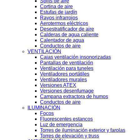
Splits de aire
Cortina de aire
Estufas de jardín
Rayos infrarrojos
Aerotermos eléctricos
Desestratificador de aire
Calderas de agua caliente
Calentador de agua
Conductos de aire
VENTILACIÓN
Cajas ventilación insonorizadas
Pantallas de ventilación
Ventilación para tuneles
Ventiladores portátiles
Ventiladores murales
Versiones ATEX
Versiones desenfumage
Campana extractora de humos
Conductos de aire
ILUMINACIÓN
Focos
Fluorescentes estancos
Luz de emergencia
Torres de iluminación exterior y farolas
Torres de elevación y truss