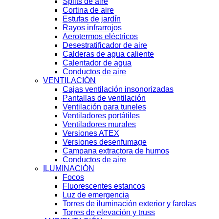
Splits de aire
Cortina de aire
Estufas de jardín
Rayos infrarrojos
Aerotermos eléctricos
Desestratificador de aire
Calderas de agua caliente
Calentador de agua
Conductos de aire
VENTILACIÓN
Cajas ventilación insonorizadas
Pantallas de ventilación
Ventilación para tuneles
Ventiladores portátiles
Ventiladores murales
Versiones ATEX
Versiones desenfumage
Campana extractora de humos
Conductos de aire
ILUMINACIÓN
Focos
Fluorescentes estancos
Luz de emergencia
Torres de iluminación exterior y farolas
Torres de elevación y truss