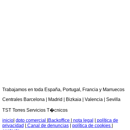
TST Torres Servicios Técnicos - consultas@tstservicios.com
Trabajamos en toda España, Portugal, Francia y Marruecos
Centrales Barcelona | Madrid | Bizkaia | Valencia | Sevilla
TST Torres Servicios T�cnicos
inicio
|
dpto comercial
|
Backoffice
|
nota legal
|
política de
privacidad
|
Canal de denuncias
|
política de cookies
|