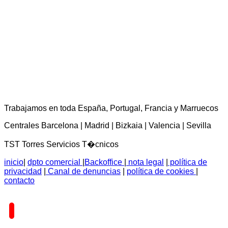
TST Torres Servicios Técnicos - consultas@tstservicios.com
Trabajamos en toda España, Portugal, Francia y Marruecos
Centrales Barcelona | Madrid | Bizkaia | Valencia | Sevilla
TST Torres Servicios T�cnicos
inicio
|
dpto comercial
|
Backoffice
|
nota legal
|
política de
privacidad
|
Canal de denuncias
|
política de cookies
|
contacto