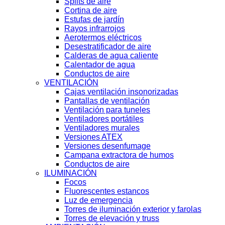
Splits de aire
Cortina de aire
Estufas de jardín
Rayos infrarrojos
Aerotermos eléctricos
Desestratificador de aire
Calderas de agua caliente
Calentador de agua
Conductos de aire
VENTILACIÓN
Cajas ventilación insonorizadas
Pantallas de ventilación
Ventilación para tuneles
Ventiladores portátiles
Ventiladores murales
Versiones ATEX
Versiones desenfumage
Campana extractora de humos
Conductos de aire
ILUMINACIÓN
Focos
Fluorescentes estancos
Luz de emergencia
Torres de iluminación exterior y farolas
Torres de elevación y truss