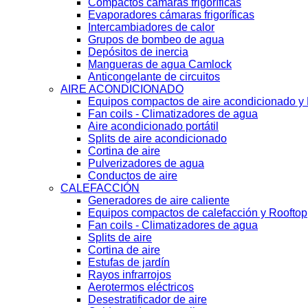
Compactos cámaras frigoríficas
Evaporadores cámaras frigoríficas
Intercambiadores de calor
Grupos de bombeo de agua
Depósitos de inercia
Mangueras de agua Camlock
Anticongelante de circuitos
AIRE ACONDICIONADO
Equipos compactos de aire acondicionado y
Fan coils - Climatizadores de agua
Aire acondicionado portátil
Splits de aire acondicionado
Cortina de aire
Pulverizadores de agua
Conductos de aire
CALEFACCIÓN
Generadores de aire caliente
Equipos compactos de calefacción y Rooftop
Fan coils - Climatizadores de agua
Splits de aire
Cortina de aire
Estufas de jardín
Rayos infrarrojos
Aerotermos eléctricos
Desestratificador de aire