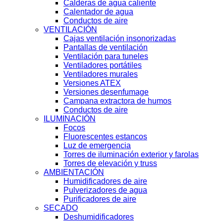
Calderas de agua caliente
Calentador de agua
Conductos de aire
VENTILACIÓN
Cajas ventilación insonorizadas
Pantallas de ventilación
Ventilación para tuneles
Ventiladores portátiles
Ventiladores murales
Versiones ATEX
Versiones desenfumage
Campana extractora de humos
Conductos de aire
ILUMINACIÓN
Focos
Fluorescentes estancos
Luz de emergencia
Torres de iluminación exterior y farolas
Torres de elevación y truss
AMBIENTACIÓN
Humidificadores de aire
Pulverizadores de agua
Purificadores de aire
SECADO
Deshumidificadores