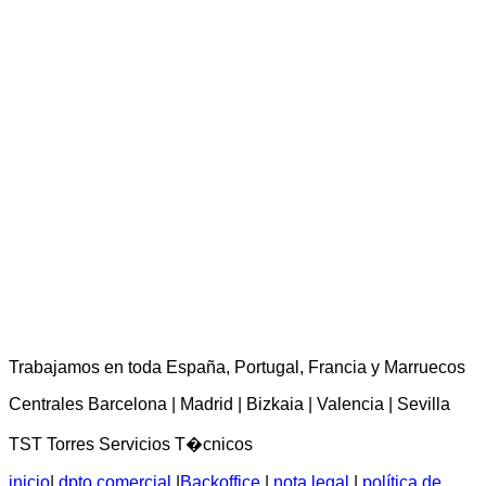
TST Torres Servicios Técnicos - consultas@tstservicios.com
Trabajamos en toda España, Portugal, Francia y Marruecos
Centrales Barcelona | Madrid | Bizkaia | Valencia | Sevilla
TST Torres Servicios T�cnicos
inicio
|
dpto comercial
|
Backoffice
|
nota legal
|
política de