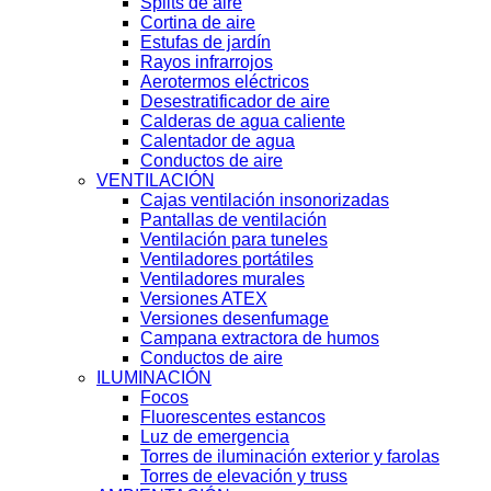
Splits de aire
Cortina de aire
Estufas de jardín
Rayos infrarrojos
Aerotermos eléctricos
Desestratificador de aire
Calderas de agua caliente
Calentador de agua
Conductos de aire
VENTILACIÓN
Cajas ventilación insonorizadas
Pantallas de ventilación
Ventilación para tuneles
Ventiladores portátiles
Ventiladores murales
Versiones ATEX
Versiones desenfumage
Campana extractora de humos
Conductos de aire
ILUMINACIÓN
Focos
Fluorescentes estancos
Luz de emergencia
Torres de iluminación exterior y farolas
Torres de elevación y truss