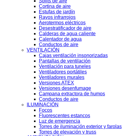
Splits de aire
Cortina de aire
Estufas de jardín
Rayos infrarrojos
Aerotermos eléctricos
Desestratificador de aire
Calderas de agua caliente
Calentador de agua
Conductos de aire
VENTILACIÓN
Cajas ventilación insonorizadas
Pantallas de ventilación
Ventilación para tuneles
Ventiladores portátiles
Ventiladores murales
Versiones ATEX
Versiones desenfumage
Campana extractora de humos
Conductos de aire
ILUMINACIÓN
Focos
Fluorescentes estancos
Luz de emergencia
Torres de iluminación exterior y farolas
Torres de elevación y truss