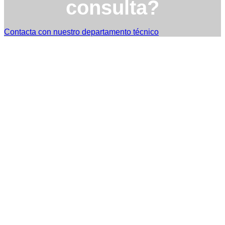
consulta?
Contacta con nuestro departamento técnico
TST Torres Servicios Técnicos - consultas@tstservicios.com