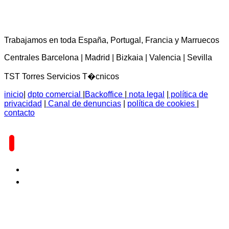
TST Torres Servicios Técnicos - consultas@tstservicios.com
Trabajamos en toda España, Portugal, Francia y Marruecos
Centrales Barcelona | Madrid | Bizkaia | Valencia | Sevilla
TST Torres Servicios T�cnicos
inicio
|
dpto comercial
|
Backoffice
|
nota legal
|
política de
privacidad
|
Canal de denuncias
|
política de cookies
|
contacto