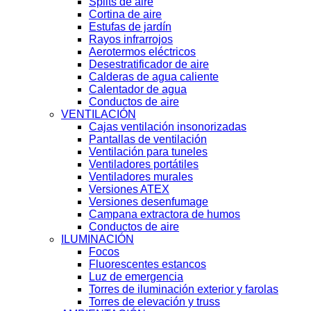
Splits de aire
Cortina de aire
Estufas de jardín
Rayos infrarrojos
Aerotermos eléctricos
Desestratificador de aire
Calderas de agua caliente
Calentador de agua
Conductos de aire
VENTILACIÓN
Cajas ventilación insonorizadas
Pantallas de ventilación
Ventilación para tuneles
Ventiladores portátiles
Ventiladores murales
Versiones ATEX
Versiones desenfumage
Campana extractora de humos
Conductos de aire
ILUMINACIÓN
Focos
Fluorescentes estancos
Luz de emergencia
Torres de iluminación exterior y farolas
Torres de elevación y truss