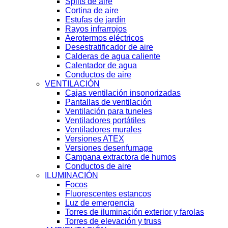
Splits de aire
Cortina de aire
Estufas de jardín
Rayos infrarrojos
Aerotermos eléctricos
Desestratificador de aire
Calderas de agua caliente
Calentador de agua
Conductos de aire
VENTILACIÓN
Cajas ventilación insonorizadas
Pantallas de ventilación
Ventilación para tuneles
Ventiladores portátiles
Ventiladores murales
Versiones ATEX
Versiones desenfumage
Campana extractora de humos
Conductos de aire
ILUMINACIÓN
Focos
Fluorescentes estancos
Luz de emergencia
Torres de iluminación exterior y farolas
Torres de elevación y truss