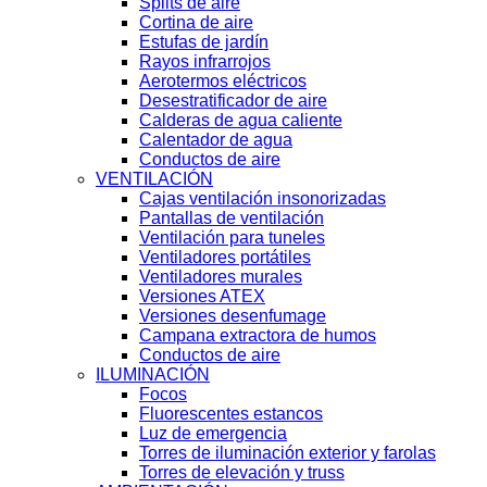
Splits de aire
Cortina de aire
Estufas de jardín
Rayos infrarrojos
Aerotermos eléctricos
Desestratificador de aire
Calderas de agua caliente
Calentador de agua
Conductos de aire
VENTILACIÓN
Cajas ventilación insonorizadas
Pantallas de ventilación
Ventilación para tuneles
Ventiladores portátiles
Ventiladores murales
Versiones ATEX
Versiones desenfumage
Campana extractora de humos
Conductos de aire
ILUMINACIÓN
Focos
Fluorescentes estancos
Luz de emergencia
Torres de iluminación exterior y farolas
Torres de elevación y truss