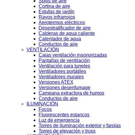
Splits de aire
Cortina de aire
Estufas de jardín
Rayos infrarrojos
Aerotermos eléctricos
Desestratificador de aire
Calderas de agua caliente
Calentador de agua
Conductos de aire
VENTILACIÓN
Cajas ventilación insonorizadas
Pantallas de ventilación
Ventilación para tuneles
Ventiladores portátiles
Ventiladores murales
Versiones ATEX
Versiones desenfumage
Campana extractora de humos
Conductos de aire
ILUMINACIÓN
Focos
Fluorescentes estancos
Luz de emergencia
Torres de iluminación exterior y farolas
Torres de elevación y truss