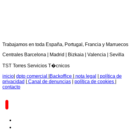
TST Torres Servicios Técnicos - consultas@tstservicios.com
Trabajamos en toda España, Portugal, Francia y Marruecos
Centrales Barcelona | Madrid | Bizkaia | Valencia | Sevilla
TST Torres Servicios T�cnicos
inicio
|
dpto comercial
|
Backoffice
|
nota legal
|
política de
privacidad
|
Canal de denuncias
|
política de cookies
|
contacto