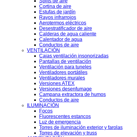
Splits de aire
Cortina de aire
Estufas de jardín
Rayos infrarrojos
Aerotermos eléctricos
Desestratificador de aire
Calderas de agua caliente
Calentador de agua
Conductos de aire
VENTILACIÓN
Cajas ventilación insonorizadas
Pantallas de ventilación
Ventilación para tuneles
Ventiladores portátiles
Ventiladores murales
Versiones ATEX
Versiones desenfumage
Campana extractora de humos
Conductos de aire
ILUMINACIÓN
Focos
Fluorescentes estancos
Luz de emergencia
Torres de iluminación exterior y farolas
Torres de elevación y truss