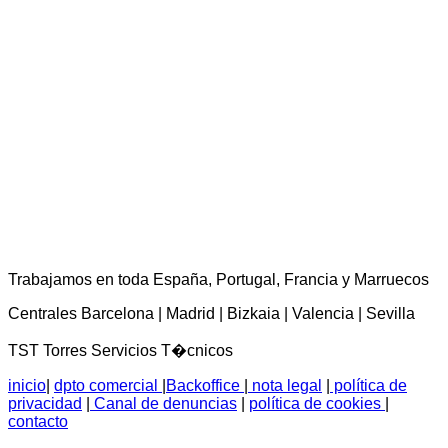
TST Torres Servicios Técnicos - consultas@tstservicios.com
Trabajamos en toda España, Portugal, Francia y Marruecos
Centrales Barcelona | Madrid | Bizkaia | Valencia | Sevilla
TST Torres Servicios T�cnicos
inicio
|
dpto comercial
|
Backoffice
|
nota legal
|
política de
privacidad
|
Canal de denuncias
|
política de cookies
|
contacto