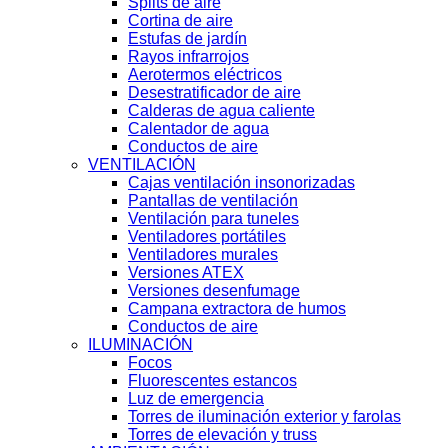
Splits de aire
Cortina de aire
Estufas de jardín
Rayos infrarrojos
Aerotermos eléctricos
Desestratificador de aire
Calderas de agua caliente
Calentador de agua
Conductos de aire
VENTILACIÓN
Cajas ventilación insonorizadas
Pantallas de ventilación
Ventilación para tuneles
Ventiladores portátiles
Ventiladores murales
Versiones ATEX
Versiones desenfumage
Campana extractora de humos
Conductos de aire
ILUMINACIÓN
Focos
Fluorescentes estancos
Luz de emergencia
Torres de iluminación exterior y farolas
Torres de elevación y truss