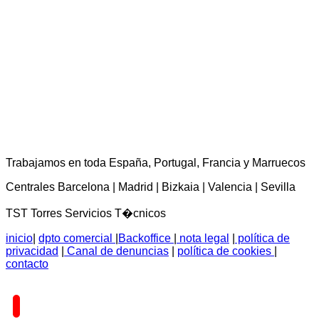
TST Torres Servicios Técnicos - consultas@tstservicios.com
Trabajamos en toda España, Portugal, Francia y Marruecos
Centrales Barcelona | Madrid | Bizkaia | Valencia | Sevilla
TST Torres Servicios T�cnicos
inicio
|
dpto comercial
|
Backoffice
|
nota legal
|
política de
privacidad
|
Canal de denuncias
|
política de cookies
|
contacto