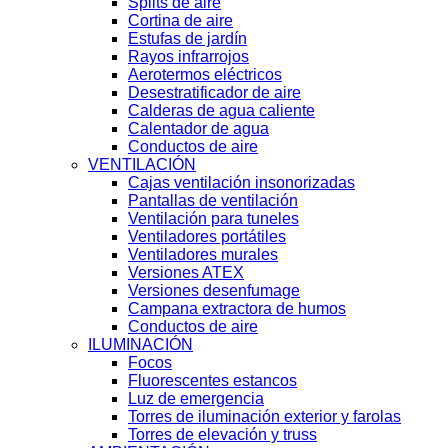
Splits de aire
Cortina de aire
Estufas de jardín
Rayos infrarrojos
Aerotermos eléctricos
Desestratificador de aire
Calderas de agua caliente
Calentador de agua
Conductos de aire
VENTILACIÓN
Cajas ventilación insonorizadas
Pantallas de ventilación
Ventilación para tuneles
Ventiladores portátiles
Ventiladores murales
Versiones ATEX
Versiones desenfumage
Campana extractora de humos
Conductos de aire
ILUMINACIÓN
Focos
Fluorescentes estancos
Luz de emergencia
Torres de iluminación exterior y farolas
Torres de elevación y truss