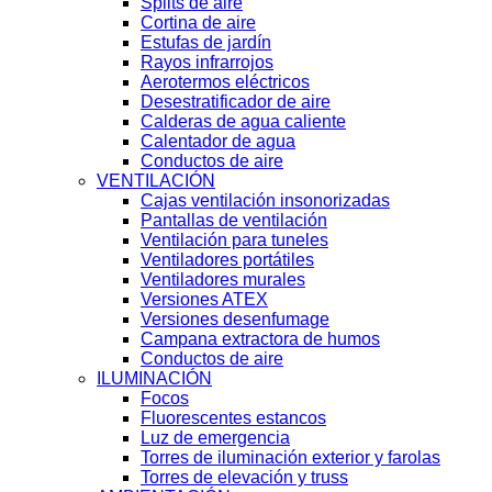
Splits de aire
Cortina de aire
Estufas de jardín
Rayos infrarrojos
Aerotermos eléctricos
Desestratificador de aire
Calderas de agua caliente
Calentador de agua
Conductos de aire
VENTILACIÓN
Cajas ventilación insonorizadas
Pantallas de ventilación
Ventilación para tuneles
Ventiladores portátiles
Ventiladores murales
Versiones ATEX
Versiones desenfumage
Campana extractora de humos
Conductos de aire
ILUMINACIÓN
Focos
Fluorescentes estancos
Luz de emergencia
Torres de iluminación exterior y farolas
Torres de elevación y truss