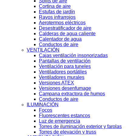
Splits de aire
Cortina de aire
Estufas de jardín
Rayos infrarrojos
Aerotermos eléctricos
Desestratificador de aire
Calderas de agua caliente
Calentador de agua
Conductos de aire
VENTILACIÓN
Cajas ventilación insonorizadas
Pantallas de ventilación
Ventilación para tuneles
Ventiladores portátiles
Ventiladores murales
Versiones ATEX
Versiones desenfumage
Campana extractora de humos
Conductos de aire
ILUMINACIÓN
Focos
Fluorescentes estancos
Luz de emergencia
Torres de iluminación exterior y farolas
Torres de elevación y truss