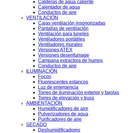
Calderas de agua caliente
Calentador de agua
Conductos de aire
VENTILACIÓN
Cajas ventilación insonorizadas
Pantallas de ventilación
Ventilación para tuneles
Ventiladores portátiles
Ventiladores murales
Versiones ATEX
Versiones desenfumage
Campana extractora de humos
Conductos de aire
ILUMINACIÓN
Focos
Fluorescentes estancos
Luz de emergencia
Torres de iluminación exterior y farolas
Torres de elevación y truss
AMBIENTACIÓN
Humidificadores de aire
Pulverizadores de agua
Purificadores de aire
SECADO
Deshumidificadores