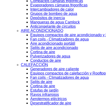
Compactos cámaras frigoríficas
Evaporadores cámaras frigoríficas
Intercambiadores de calor
Grupos de bombeo de agua
Depósitos de inercia
Mangueras de agua Camlock
Anticongelante de circuitos
AIRE ACONDICIONADO
Equipos compactos de aire acondicionado y
Fan coils - Climatizadores de agua
Aire acondicionado portátil
Splits de aire acondicionado
Cortina de aire
Pulverizadores de agua
Conductos de aire
CALEFACCIÓN
Generadores de aire caliente
Equipos compactos de calefacción y Rooftop
Fan coils - Climatizadores de agua
Splits de aire
Cortina de aire
Estufas de jardín
Rayos infrarrojos
Aerotermos eléctricos
Desestratificador de aire