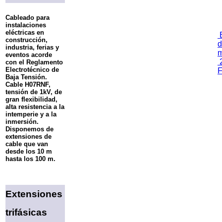
Cableado para
instalaciones
eléctricas en
E
construcción,
d
industria, ferias y
m
eventos acorde
con el Reglamento
Electrotécnico de
Baja Tensión.
Cable H07RNF,
tensión de 1kV, de
gran flexibilidad,
alta resistencia a la
intemperie y a la
inmersión.
Disponemos de
extensiones de
cable que van
desde los 10 m
hasta los 100 m.
Extensiones
trifásicas