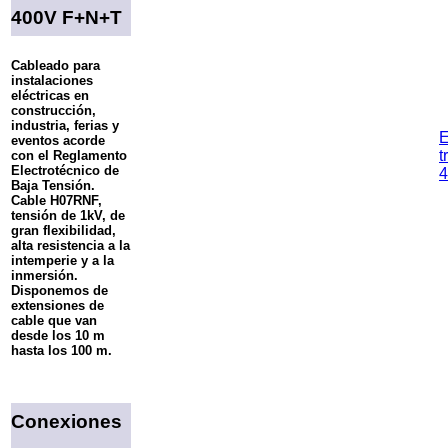
400V F+N+T
Cableado para
instalaciones
eléctricas en
construcción,
industria, ferias y
E
eventos acorde
t
con el Reglamento
Electrotécnico de
Baja Tensión.
Cable H07RNF,
tensión de 1kV, de
gran flexibilidad,
alta resistencia a la
intemperie y a la
inmersión.
Disponemos de
extensiones de
cable que van
desde los 10 m
hasta los 100 m.
Conexiones