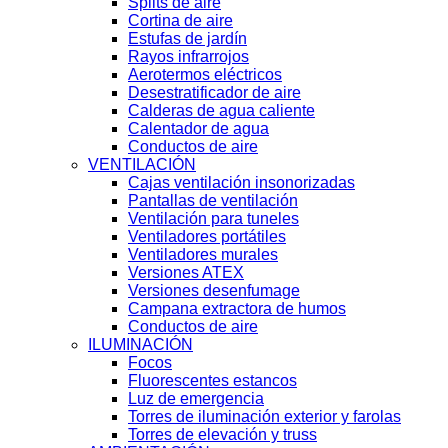
Splits de aire
Cortina de aire
Estufas de jardín
Rayos infrarrojos
Aerotermos eléctricos
Desestratificador de aire
Calderas de agua caliente
Calentador de agua
Conductos de aire
VENTILACIÓN
Cajas ventilación insonorizadas
Pantallas de ventilación
Ventilación para tuneles
Ventiladores portátiles
Ventiladores murales
Versiones ATEX
Versiones desenfumage
Campana extractora de humos
Conductos de aire
ILUMINACIÓN
Focos
Fluorescentes estancos
Luz de emergencia
Torres de iluminación exterior y farolas
Torres de elevación y truss