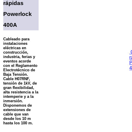
rápidas
Powerlock
400A
Cableado para
instalaciones
eléctricas en
C
construcción,
industria, ferias y
r
eventos acorde
P
con el Reglamento
Electrotécnico de
Baja Tensión.
Cable H07RNF,
tensión de 1kV, de
gran flexibilidad,
alta resistencia a la
intemperie y a la
inmersión.
Disponemos de
extensiones de
cable que van
desde los 10 m
hasta los 100 m.